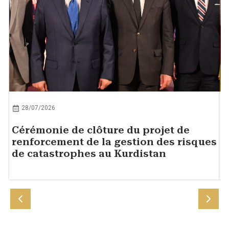
28/07/2026
Cérémonie de clôture du projet de
R
renforcement de la gestion des risques
c
de catastrophes au Kurdistan
k